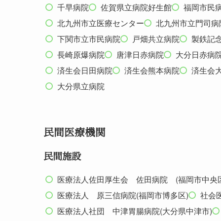
千早病院
佐賀県立病院好生館
福岡市民
北九州市立医療センター
北九州市立門司病
下関市立市民病院
戸畑共立病院
製鉄記
長崎原爆病院
唐津日赤病院
大分日赤病
済生会日田病院
済生会熊本病院
済生会
大分県立病院
民間医療機関
民間施設
医療法人佐田厚生会 佐田病院 (福岡市中央区
医療法人 原三信病院(福岡市博多区)
社会
医療法人社団 中津胃腸病院(大分県中津市)