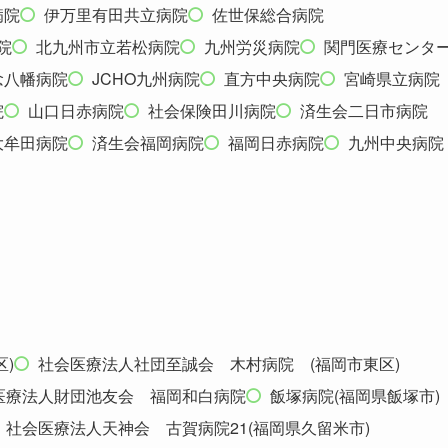
病院
伊万里有田共立病院
佐世保総合病院
院
北九州市立若松病院
九州労災病院
関門医療センタ
念八幡病院
JCHO九州病院
直方中央病院
宮崎県立病院
院
山口日赤病院
社会保険田川病院
済生会二日市病院
大牟田病院
済生会福岡病院
福岡日赤病院
九州中央病院
)
社会医療法人社団至誠会 木村病院 (福岡市東区)
医療法人財団池友会 福岡和白病院
飯塚病院(福岡県飯塚市)
社会医療法人天神会 古賀病院21(福岡県久留米市)