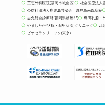
三恵外科医院(福岡市城南区)
社会医療法人
公益社団法人鹿児島共済会 鹿児島南風病院
志免総合診療所(福岡県糟屋郡)
島田乳腺・外
やました(甲状腺・副甲状腺)クリニック
江
ビオセラクリニック(東京)