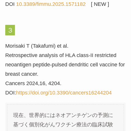
DOI
10.3389/fimmu.2025.1571182
[ NEW ]
３
Morisaki T (Takafumi) et al.
Retrospective analysis of HLA class-II restricted
neoantigen peptide-pulsed dendritic cell vaccine for
breast cancer.
Cancers 2024,16, 4204.
DOI:
https://doi.org/10.3390/cancers16244204
現在、世界的にはネオアンチゲンの予測に
基づく個別化がんワクチン療法の臨床試験