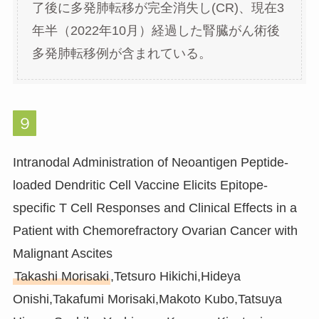
了後に多発肺転移が完全消失し(CR)、現在3
年半（2022年10月）経過した腎臓がん術後
多発肺転移例が含まれている。
９
Intranodal Administration of Neoantigen Peptide-
loaded Dendritic Cell Vaccine Elicits Epitope-
specific T Cell Responses and Clinical Effects in a
Patient with Chemorefractory Ovarian Cancer with
Malignant Ascites
Takashi Morisaki
,Tetsuro Hikichi,Hideya
Onishi,Takafumi Morisaki,Makoto Kubo,Tatsuya