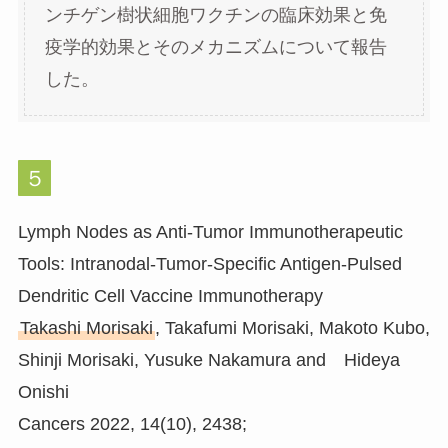
ンチゲン樹状細胞ワクチンの臨床効果と免
疫学的効果とそのメカニズムについて報告
した。
５
Lymph Nodes as Anti-Tumor Immunotherapeutic
Tools: Intranodal-Tumor-Specific Antigen-Pulsed
Dendritic Cell Vaccine Immunotherapy
Takashi Morisaki
, Takafumi Morisaki, Makoto Kubo,
Shinji Morisaki, Yusuke Nakamura and Hideya
Onishi
Cancers 2022, 14(10), 2438;