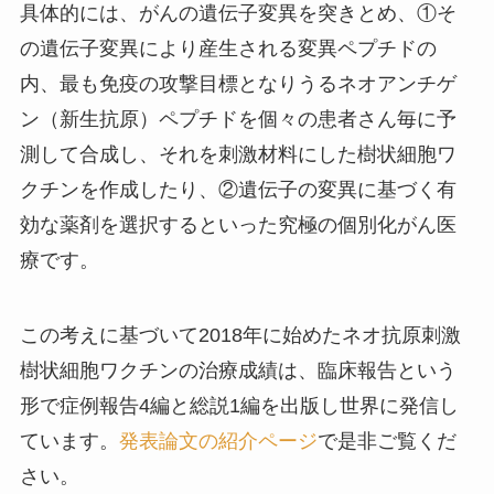
具体的には、がんの遺伝子変異を突きとめ、①そ
の遺伝子変異により産生される変異ペプチドの
内、最も免疫の攻撃目標となりうるネオアンチゲ
ン（新生抗原）ペプチドを個々の患者さん毎に予
測して合成し、それを刺激材料にした樹状細胞ワ
クチンを作成したり、②遺伝子の変異に基づく有
効な薬剤を選択するといった究極の個別化がん医
療です。
この考えに基づいて2018年に始めたネオ抗原刺激
樹状細胞ワクチンの治療成績は、臨床報告という
形で症例報告4編と総説1編を出版し世界に発信し
ています。
発表論文の紹介ページ
で是非ご覧くだ
さい。