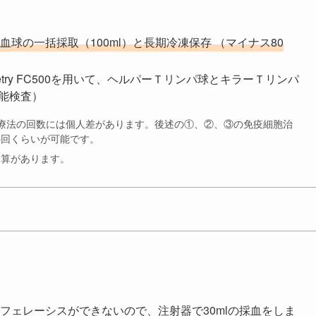
血球の一括採取（100ml）と長期冷凍保存 （マイナス80
tometry FC500を用いて、ヘルパーＴリンパ球とキラーＴリンパ
能検査）
療法の回数には個人差があります。後述の①、②、③の免疫細胞治
5回くらいが可能です。
加算があります。
アフェレーシスができないので、注射器で30mlの採血をしま