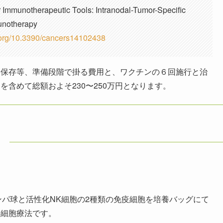
notherapeutic Tools: Intranodal-Tumor-Specific
unotherapy
i.org/10.3390/cancers14102438
と保存等、準備段階で掛る費用と、ワクチンの６回施行と治
含めて総額およそ230〜250万円となります。
）
ンパ球と活性化NK細胞の2種類の免疫細胞を培養バッグにて
の細胞療法です。