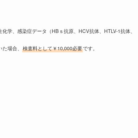
学、感染症データ（HBｓ抗原、HCV抗体、HTLV-1抗体、
いた場合、
検査料として￥10,000必要
です。