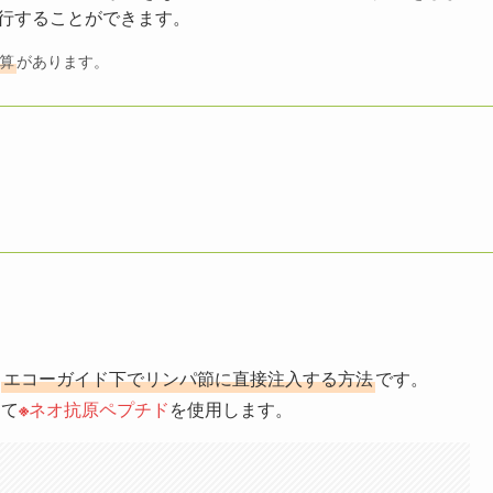
行することができます。
加算
があります。
★
エコーガイド下でリンパ節に直接注入する方法
です。
して
※
ネオ抗原ペプチド
を使用します。