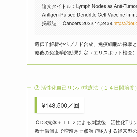
論文タイトル：Lymph Nodes as Anti-Tumor Immu
Antigen-Pulsed Dendritic Cell Vaccine Imm
掲載誌： Cancers 2022,14,2438.
https://do
遺伝子解析やペプチド合成、免疫細胞の採取
療後の免疫学的効果判定（エリスポット検査）を
② 活性化自己リンパ球療法（１４日間培養
¥148,500／回
CＤ3抗体＋ＩＬ２による刺激後、活性化Tリ
数十億個まで増殖させ点滴で移入する従来型