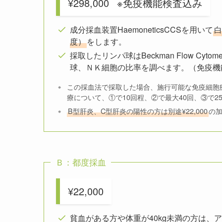
¥298,000
※免疫機能検査込み
成分採血装置HaemoneticsCCSを用いて
白
度）
をします。
採取したリンパ球はBeckman Flow Cy
球、ＮＫ細胞の比率を調べます。（免疫機
この採血法で採取した場合、施行可能な免疫細胞
療について、①で10回程、②で最大40回、③で2
B型肝炎、C型肝炎の陽性の方は別途¥22,000
の
Ｂ：都度採血
¥22,000
貧血がある方や体重が40kg未満の方は、